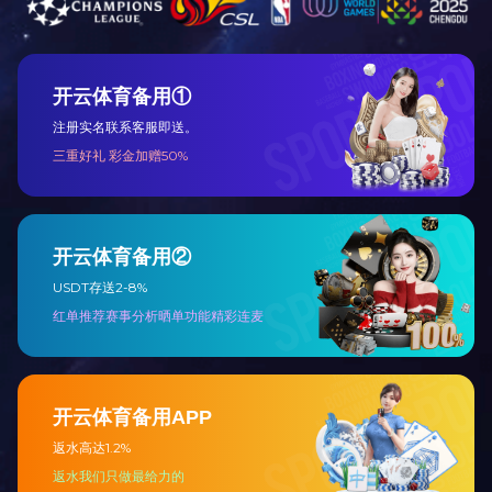
地址：辽宁省铁岭市银州区汇工街98号 电话：024-7456528
辽I
版权所有：华体会h
云博app官方在线入口
|
必赢(中国)biying·官方网页版
|
星空·官方站网页版在线登入
|
JIUYOU.COM九游
|
DAJIANG.COM_大江(中国)
|
乐鱼官方网页版
|
U体育手机在线登